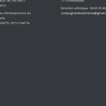
: 828 740 183 00011
11170 Montolieu
001Z
Direction artistique : 06 63 02 46
ces d’entrepreneur du
compagnieidealcinema@gmail
acle
104775 / N°3-1104774