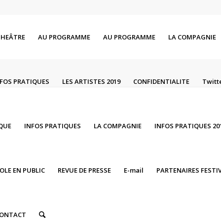
THEÂTRE
AU PROGRAMME
AU PROGRAMME
LA COMPAGNIE
NFOS PRATIQUES
LES ARTISTES 2019
CONFIDENTIALITE
Twitt
IQUE
INFOS PRATIQUES
LA COMPAGNIE
INFOS PRATIQUES 20
ROLE EN PUBLIC
REVUE DE PRESSE
E-mail
PARTENAIRES FESTIV
ONTACT