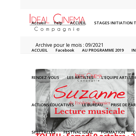
Accueil
Yelp
ACCUEIL
STAGES INITIATION 
Archive pour le mois : 09/2021
ACCUEIL
Facebook
AU PROGRAMME 2019
I
RENDEZ-VOUS
LES ARTISTES
L’EQUIPE ARTIST
ACTIONS ÉDUCATIVES
LE BUREAU
PRISE DE PA
SPECTACLES
FESTIVAL IDÉAL
FORMATION
C