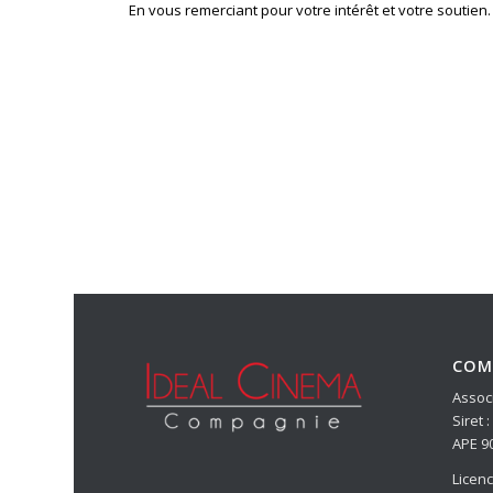
En vous remerciant pour votre intérêt et votre soutien.
COM
Associ
Siret 
APE 9
Licen