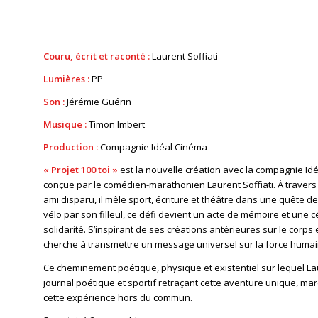
Couru, écrit et raconté :
Laurent Soffiati
Lumières :
PP
Son :
Jérémie Guérin
Musique :
Timon Imbert
Production :
Compagnie Idéal Cinéma
« Projet 100 toi »
est la nouvelle création avec la compagnie I
conçue par le comédien-marathonien Laurent Soffiati. À travers 
ami disparu, il mêle sport, écriture et théâtre dans une quête
vélo par son filleul, ce défi devient un acte de mémoire et une c
solidarité. S’inspirant de ses créations antérieures sur le corps
cherche à transmettre un message universel sur la force humain
Ce cheminement poétique, physique et existentiel sur lequel Lau
journal poétique et sportif retraçant cette aventure unique, mar
cette expérience hors du commun.