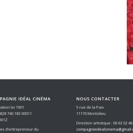
PAGNIE IDÉAL CINÉMA
NOUS CONTACTER
ation loi 1901
5 rue de la Paix
: 828 740 183 00011
11170 Montolieu
001Z
Direction artistique : 06 63 02 46
ces d’entrepreneur du
compagnieidealcinema@gmail