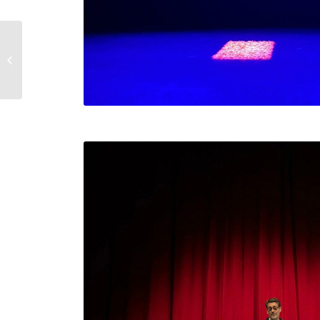
« Salon des Artistes » –
Carcassonne 3 février
2026