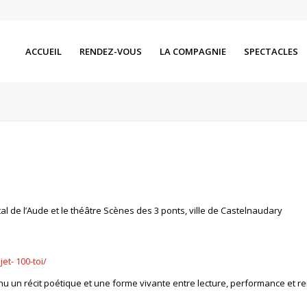
ACCUEIL
RENDEZ-VOUS
LA COMPAGNIE
SPECTACLES
l de l’Aude et le théâtre Scènes des 3 ponts, ville de Castelnaudary
jet-
100-toi/
venu un récit poétique et une forme vivante entre lecture, performance et r