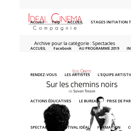
Accueil
Yelp
ACCUEIL
STAGES INITIATION 
Archive pour la catégorie : Spectacles
ACCUEIL
Facebook
AU PROGRAMME 2019
I
RENDEZ-VOUS
LES ARTISTES
L’EQUIPE ARTIST
ACTIONS ÉDUCATIVES
LE BUREAU
PRISE DE PA
SPECTACLES
FESTIVAL IDÉAL
FORMATION
C