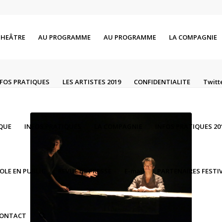
THEÂTRE
AU PROGRAMME
AU PROGRAMME
LA COMPAGNIE
NFOS PRATIQUES
LES ARTISTES 2019
CONFIDENTIALITE
Twitt
IQUE
INFOS PRATIQUES
LA COMPAGNIE
INFOS PRATIQUES 20
ROLE EN PUBLIC
REVUE DE PRESSE
E-mail
PARTENAIRES FESTIV
ONTACT