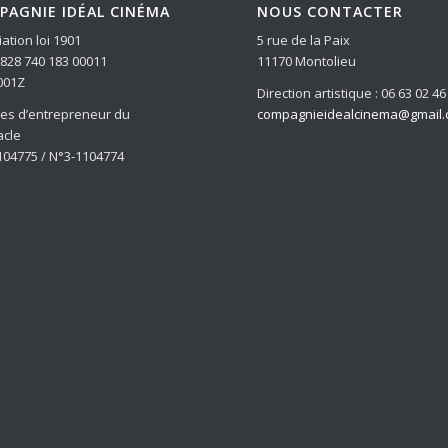
PAGNIE IDÉAL CINÉMA
NOUS CONTACTER
ation loi 1901
5 rue de la Paix
: 828 740 183 00011
11170 Montolieu
001Z
Direction artistique : 06 63 02 46
ces d’entrepreneur du
compagnieidealcinema@gmail
acle
104775 / N°3-1104774