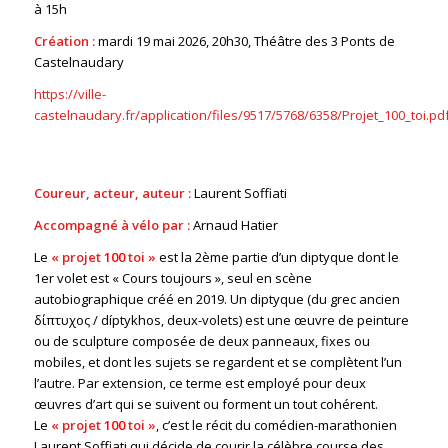
à 15h
Création :
mardi 19 mai 2026, 20h30
, Théâtre des 3 Ponts de
Castelnaudary
https://ville-
castelnaudary.fr/application/files/9517/5768/6358/Projet_100_toi.pd
Coureur, acteur, auteur :
Laurent Soffiati
Accompagné à vélo par :
Arnaud Hatier
Le
« projet
100
toi »
est la 2ème partie d’un diptyque dont le
1er volet est « Cours toujours », seul en scène
autobiographique créé en 2019. Un diptyque (du grec ancien
δίπτυχος / díptykhos, deux-volets) est une œuvre de peinture
ou de sculpture composée de deux panneaux, fixes ou
mobiles, et dont les sujets se regardent et se complètent l’un
l’autre. Par extension, ce terme est employé pour deux
œuvres d’art qui se suivent ou forment un tout cohérent.
Le
« projet
100
toi »
, c’est le récit du comédien-marathonien
Laurent Soffiati qui décide de courir la célèbre course des