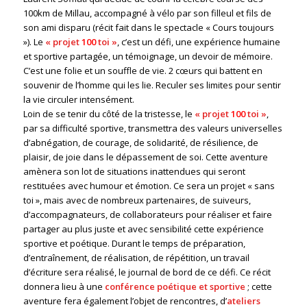
100km de Millau, accompagné à vélo par son filleul et fils de
son ami disparu (récit fait dans le spectacle « Cours toujours
»). Le
« projet
100
toi »
, c’est un défi, une expérience humaine
et sportive partagée, un témoignage, un devoir de mémoire.
C’est une folie et un souffle de vie. 2 cœurs qui battent en
souvenir de l’homme qui les lie. Reculer ses limites pour sentir
la vie circuler intensément.
Loin de se tenir du côté de la tristesse, le
« projet
100
toi »
,
par sa difficulté sportive, transmettra des valeurs universelles
d’abnégation, de courage, de solidarité, de résilience, de
plaisir, de joie dans le dépassement de soi. Cette aventure
amènera son lot de situations inattendues qui seront
restituées avec humour et émotion. Ce sera un projet « sans
toi », mais avec de nombreux partenaires, de suiveurs,
d’accompagnateurs, de collaborateurs pour réaliser et faire
partager au plus juste et avec sensibilité cette expérience
sportive et poétique. Durant le temps de préparation,
d’entraînement, de réalisation, de répétition, un travail
d’écriture sera réalisé, le journal de bord de ce défi. Ce récit
donnera lieu à une
conférence poétique et sportive
; cette
aventure fera également l’objet de rencontres, d’
ateliers