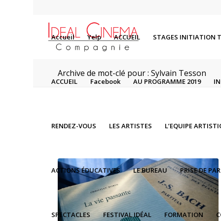
Accueil
Yelp
ACCUEIL
STAGES INITIATION 
Archive de mot-clé pour : Sylvain Tesson
ACCUEIL
Facebook
AU PROGRAMME 2019
I
RENDEZ-VOUS
LES ARTISTES
L’EQUIPE ARTIST
ACTIONS ÉDUCATIVES
LE BUREAU
PRISE DE PA
SPECTACLES
FESTIVAL IDÉAL
FORMATION
C