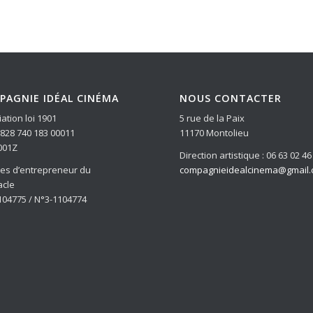
PAGNIE IDÉAL CINÉMA
NOUS CONTACTER
ation loi 1901
5 rue de la Paix
: 828 740 183 00011
11170 Montolieu
001Z
Direction artistique : 06 63 02 46
ces d’entrepreneur du
compagnieidealcinema@gmail
acle
104775 / N°3-1104774