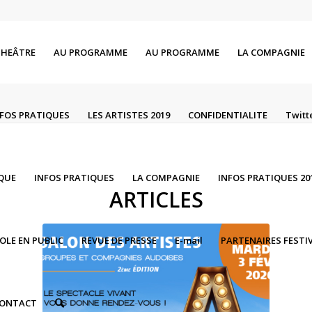
THEÂTRE
AU PROGRAMME
AU PROGRAMME
LA COMPAGNIE
NFOS PRATIQUES
LES ARTISTES 2019
CONFIDENTIALITE
Twitt
IQUE
INFOS PRATIQUES
LA COMPAGNIE
INFOS PRATIQUES 20
ARTICLES
ROLE EN PUBLIC
REVUE DE PRESSE
E-mail
PARTENAIRES FESTIV
ONTACT